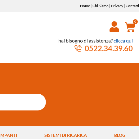
Home
|
Chi Siamo
|
Privacy
|
Contatti
hai bisogno di assistenza?
clicca qui
0522.34.39.60
AMPANTI
SISTEMI DI RICARICA
BLOG