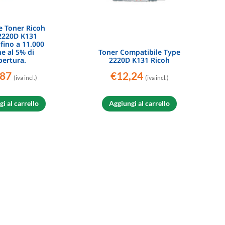
e Toner Ricoh
2220D K131
fino a 11.000
e al 5% di
Toner Compatibile Type
pertura.
2220D K131 Ricoh
,87
€
12,24
(iva incl.)
(iva incl.)
i al carrello
Aggiungi al carrello