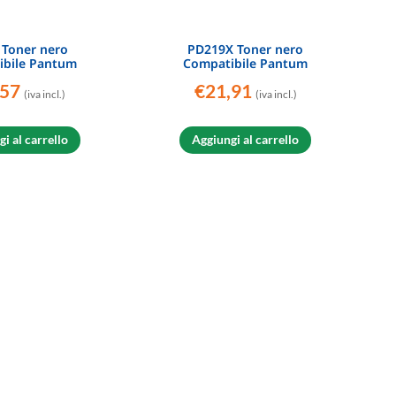
 Toner nero
PD219X Toner nero
ibile Pantum
Compatibile Pantum
,57
€
21,91
(iva incl.)
(iva incl.)
i al carrello
Aggiungi al carrello