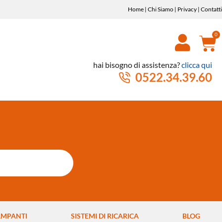
Home
|
Chi Siamo
|
Privacy
|
Contatti
hai bisogno di assistenza?
clicca qui
0522.34.39.60
AMPANTI
SISTEMI DI RICARICA
BLOG