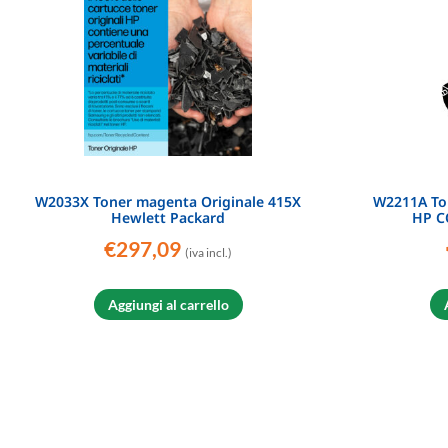
W2033X Toner magenta Originale 415X
W2211A Ton
Hewlett Packard
HP C
€
297,09
(iva incl.)
Aggiungi al carrello