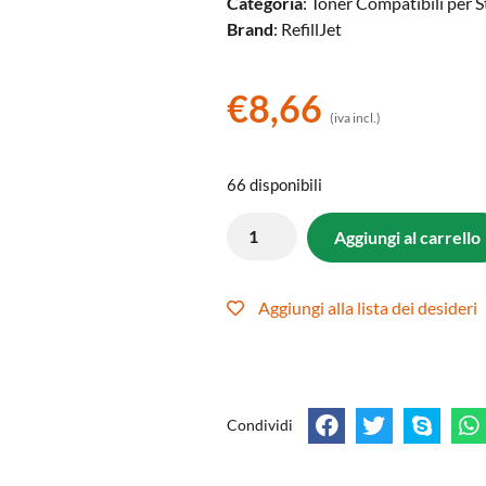
Categoria
: Toner Compatibili per
Brand
: RefillJet
€
8,66
(iva incl.)
66 disponibili
Aggiungi al carrello
Aggiungi alla lista dei desideri
Condividi