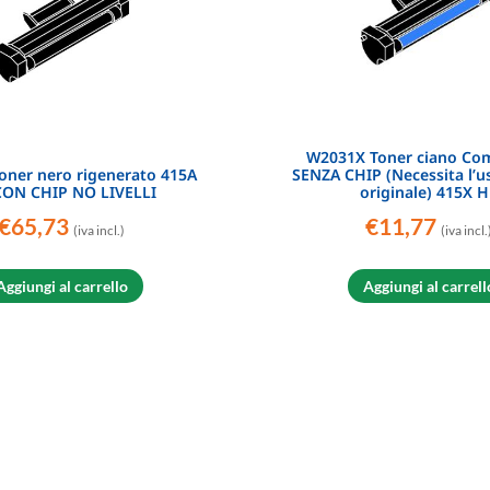
W2031X Toner ciano Com
ner nero rigenerato 415A
SENZA CHIP (Necessita l’us
CON CHIP NO LIVELLI
originale) 415X 
€
65,73
€
11,77
(iva incl.)
(iva incl.
Aggiungi al carrello
Aggiungi al carrell