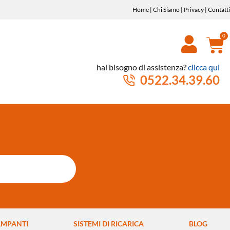
Home
|
Chi Siamo
|
Privacy
|
Contatti
hai bisogno di assistenza?
clicca qui
0522.34.39.60
AMPANTI
SISTEMI DI RICARICA
BLOG