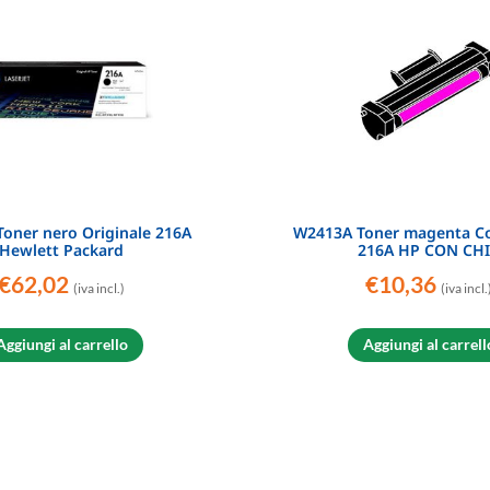
oner nero Originale 216A
W2413A Toner magenta Co
Hewlett Packard
216A HP CON CH
€
62,02
€
10,36
(iva incl.)
(iva incl.
Aggiungi al carrello
Aggiungi al carrell