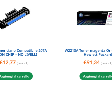
er ciano Compatibile 207A
W2213A Toner magenta Ori
ON CHIP – NO LIVELLI
Hewlett Packar
€
12,77
€
91,34
(iva incl.)
(iva incl.
Aggiungi al carrello
Aggiungi al carrell