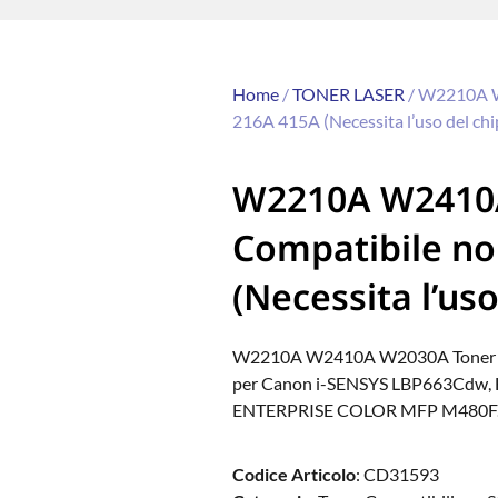
Home
/
TONER LASER
/ W2210A W
216A 415A (Necessita l’uso del chip
W2210A W2410A
Compatibile no
(Necessita l’uso
W2210A W2410A W2030A Toner di ric
per Canon i-SENSYS LBP663Cdw
ENTERPRISE COLOR MFP M480F. Sta
Codice Articolo
: CD31593