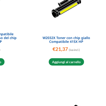
patibile
o del chip
W2032X Toner con chip giallo
HP
Compatibile 415X HP
€
21,37
)
(iva incl.)
o
Aggiungi al carrello