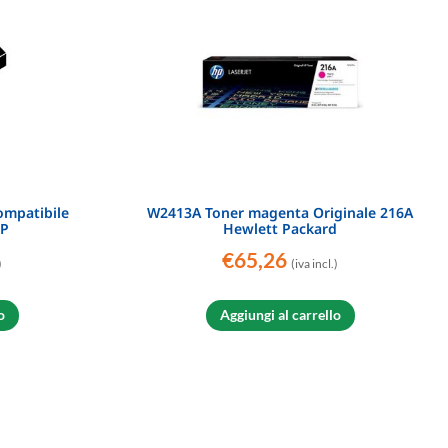
mpatibile
W2413A Toner magenta Originale 216A
IP
Hewlett Packard
€
65,26
)
(iva incl.)
o
Aggiungi al carrello