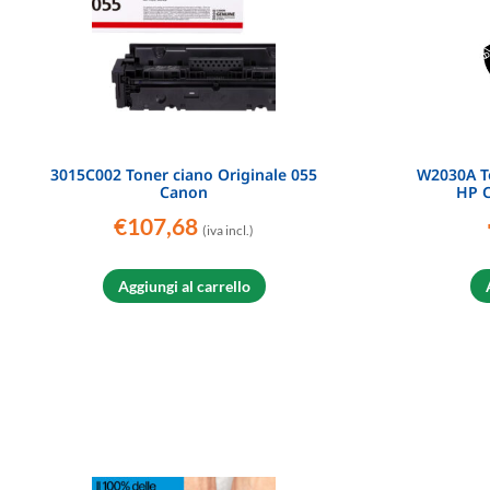
3015C002 Toner ciano Originale 055
W2030A To
Canon
HP 
€
107,68
(iva incl.)
Aggiungi al carrello