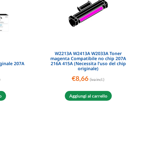
W2213A W2413A W2033A Toner
magenta Compatibile no chip 207A
ginale 207A
216A 415A (Necessita l’uso del chip
d
originale)
€
8,66
)
(iva incl.)
o
Aggiungi al carrello