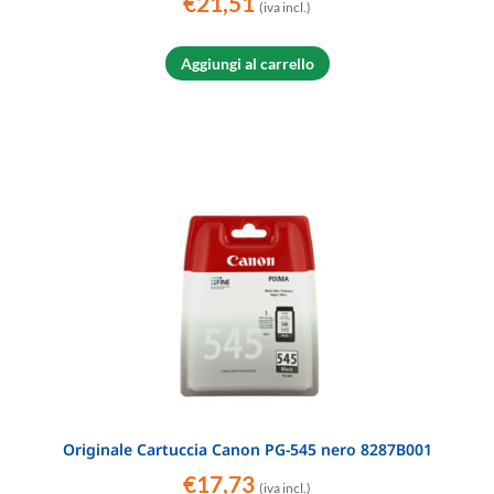
€
21,51
(iva incl.)
Aggiungi al carrello
Originale Cartuccia Canon PG-545 nero 8287B001
€
17,73
(iva incl.)