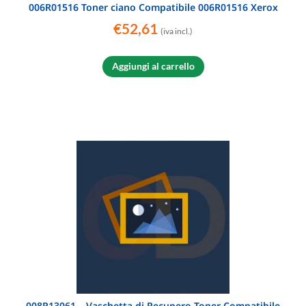
006R01516 Toner ciano Compatibile 006R01516 Xerox
€
52,61
(iva incl.)
Aggiungi al carrello
008R13061 – Vaschetta di Recupero Toner Compatibile