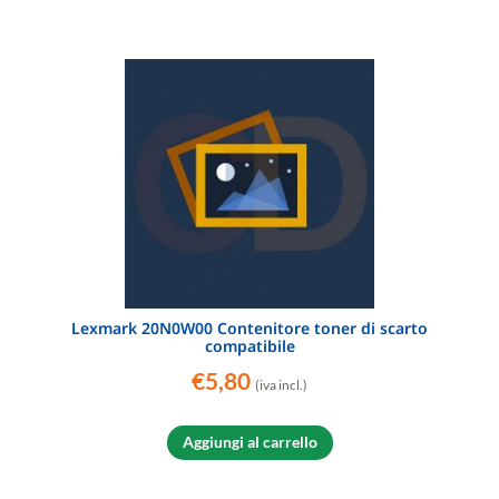
Lexmark 20N0W00 Contenitore toner di scarto
compatibile
€
5,80
(iva incl.)
Aggiungi al carrello