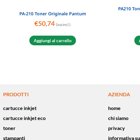
PA210 Ton
PA-210 Toner Originale Pantum
€
50,74
(iva incl.)
Aggiungi al carrello
PRODOTTI
AZIENDA
cartucce inkjet
home
cartucce inkjet eco
chi siamo
toner
privacy
stampanti
informativa su