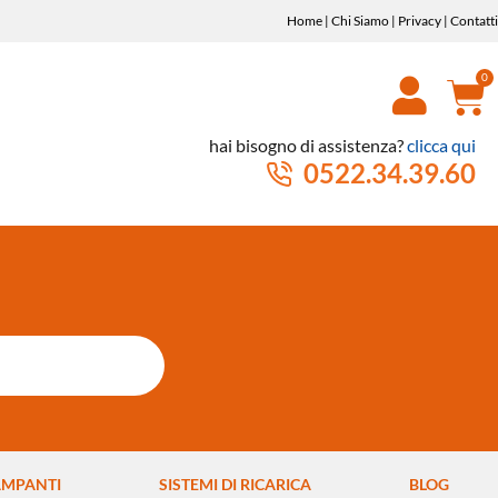
Home
|
Chi Siamo
|
Privacy
|
Contatti
hai bisogno di assistenza?
clicca qui
0522.34.39.60
AMPANTI
SISTEMI DI RICARICA
BLOG