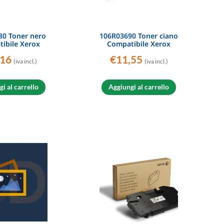
80 Toner nero
106R03690 Toner ciano
ibile Xerox
Compatibile Xerox
,16
€
11,55
(iva incl.)
(iva incl.)
i al carrello
Aggiungi al carrello