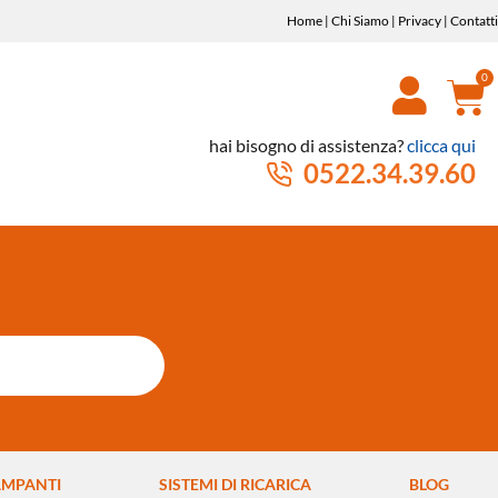
Home
|
Chi Siamo
|
Privacy
|
Contatti
hai bisogno di assistenza?
clicca qui
0522.34.39.60
AMPANTI
SISTEMI DI RICARICA
BLOG