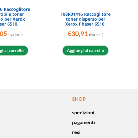
6 Raccoglitore
ibile toner
108R01416 Raccoglitore
so per Xerox
toner disperso per
ser 6510.
Xerox Phaser 6510.
,05
€
30,91
(iva incl.)
(iva incl.)
i al carrello
Aggiungi al carrello
SHOP
spedizioni
pagamenti
resi