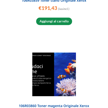
106R03859 Toner ciano Originale Xerox
€
191,43
(iva incl.)
Aggiungi al carrello
106R03860 Toner magenta Originale Xerox