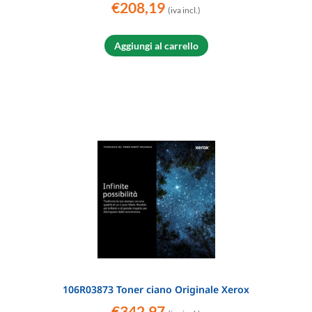
€
208,19
(iva incl.)
Aggiungi al carrello
106R03873 Toner ciano Originale Xerox
€
342,97